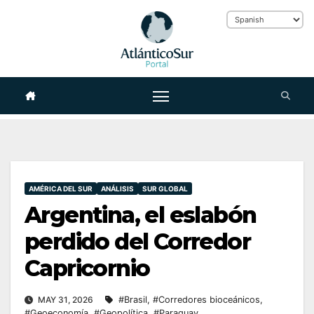
Skip
to
content
AMÉRICA DEL SUR
ANÁLISIS
SUR GLOBAL
Argentina, el eslabón
perdido del Corredor
Capricornio
MAY 31, 2026
#Brasil
,
#Corredores bioceánicos
,
#Geoeconomía
,
#Geopolítica
,
#Paraguay
,