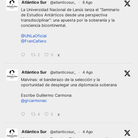
Atlántico Sur
@atlanticosur_
·
6 Ago
La Universidad Nacional de Lanús lanza el “Seminario
de Estudios Antárticos desde una perspectiva
transdisciplinar”: una apuesta por la soberanía y la
conciencia bicontinental.
@UNLaOficial
@FranCafiero
2
3
X
Atlántico Sur
@atlanticosur_
·
4 Ago
Malvinas: el banderazo de la selección y la
oportunidad de desplegar una diplomacia soberana
Escribe Guillermo Carmona
@grcarmonac
4
5
X
Atlántico Sur
@atlanticosur_
·
4 Ago