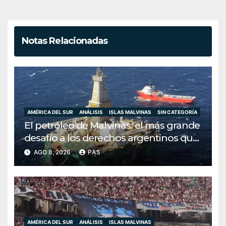
Notas Relacionadas
AMÉRICA DEL SUR
ANÁLISIS
ISLAS MALVINAS
SIN CATEGORÍA
El petróleo de Malvinas: el más grande
desafío a los derechos argentinos que
Milei ha decidido ignorar
AGO 8, 2026
PAS
AMÉRICA DEL SUR
ANÁLISIS
ISLAS MALVINAS