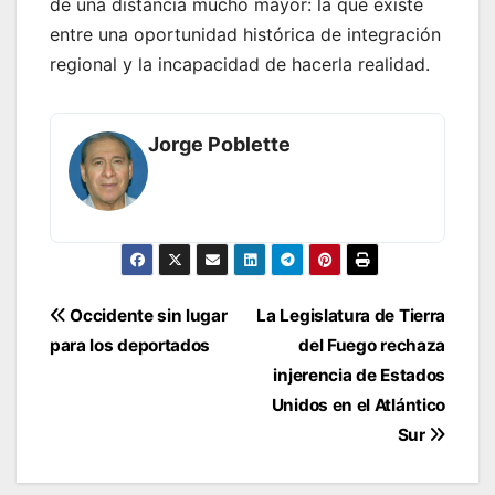
de una distancia mucho mayor: la que existe
entre una oportunidad histórica de integración
regional y la incapacidad de hacerla realidad.
Jorge Poblette
Navegación
Occidente sin lugar
La Legislatura de Tierra
de
para los deportados
del Fuego rechaza
entradas
injerencia de Estados
Unidos en el Atlántico
Sur