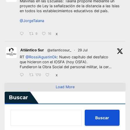
Malvinas en las Escuelas: Taiana propone mediante un
proyecto de Ley la señalización de la distancia a las Islas
en todos los establecimientos educativos del país.
@JorgeTaiana
9
16
X
Atlántico Sur
@atlanticosur_
·
29 Jul
RT
@RossiAgustinOk
: Nuevo capítulo del desfalco
que hicieron con el IOSFA (hoy OSFA).
Fundieron la Obra Social del personal militar, la cer…
170
X
Load More
Buscar
Buscar