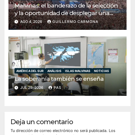
Malvinas: el banderazo de la selección
y la oportunidad de desplegar una
diplomacia soberana
AGO 4, 2026
GUILLERMO CARMONA
AMÉRICA DEL SUR
ANÁLISIS
ISLAS MALVINAS
NOTICIAS
La soberanía también se enseña
JUL 29, 2026
PAS
Deja un comentario
Tu dirección de correo electrónico no será publicada.
Los