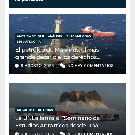
AMÉRICA DEL SUR
ANÁLISIS
ISLAS MALVINAS
SIN CATEGORÍA
El petróleo de Malvinas: el más
grande desafío a los derechos
argentinos que Milei ha decidido
8 AGOSTO, 2026
NO HAY COMENTARIOS
ignorar
ANTÁRTIDA
NOTICIAS
La UNLa lanza el “Seminario de
Estudios Antárticos desde una
perspectiva transdisciplinar”: una
6 AGOSTO, 2026
NO HAY COMENTARIOS