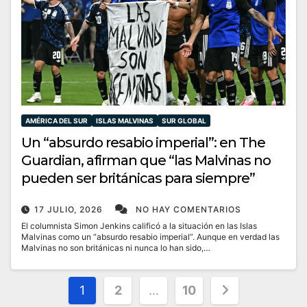
AMÉRICA DEL SUR
ISLAS MALVINAS
SUR GLOBAL
Un “absurdo resabio imperial”: en The
Guardian, afirman que “las Malvinas no
pueden ser británicas para siempre”
17 JULIO, 2026
NO HAY COMENTARIOS
El columnista Simon Jenkins calificó a la situación en las Islas
Malvinas como un “absurdo resabio imperial”. Aunque en verdad las
Malvinas no son británicas ni nunca lo han sido,…
Paginación
1
2
…
10
de