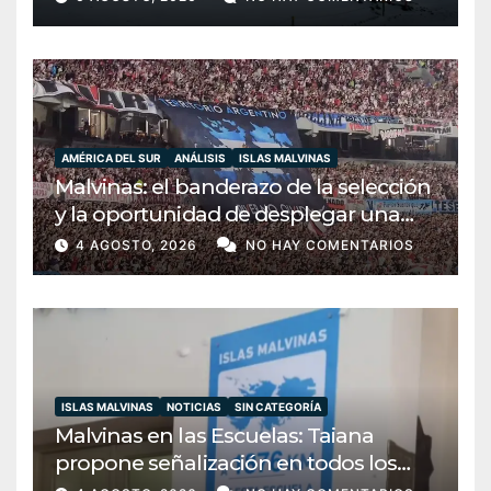
apuesta por la soberanía y la
conciencia bicontinental
AMÉRICA DEL SUR
ANÁLISIS
ISLAS MALVINAS
Malvinas: el banderazo de la selección
y la oportunidad de desplegar una
diplomacia soberana
4 AGOSTO, 2026
NO HAY COMENTARIOS
ISLAS MALVINAS
NOTICIAS
SIN CATEGORÍA
Malvinas en las Escuelas: Taiana
propone señalización en todos los
establecimientos del país