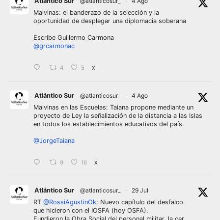
Atlántico Sur
@atlanticosur_
·
4 Ago
Malvinas: el banderazo de la selección y la
oportunidad de desplegar una diplomacia soberana
Escribe Guillermo Carmona
@grcarmonac
4
5
X
Atlántico Sur
@atlanticosur_
·
4 Ago
Malvinas en las Escuelas: Taiana propone mediante un
proyecto de Ley la señalización de la distancia a las Islas
en todos los establecimientos educativos del país.
@JorgeTaiana
9
16
X
Atlántico Sur
@atlanticosur_
·
29 Jul
RT
@RossiAgustinOk
: Nuevo capítulo del desfalco
que hicieron con el IOSFA (hoy OSFA).
Fundieron la Obra Social del personal militar, la cer…