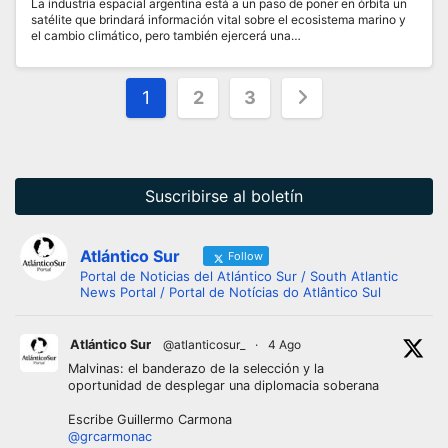
La industria espacial argentina está a un paso de poner en órbita un
satélite que brindará información vital sobre el ecosistema marino y
el cambio climático, pero también ejercerá una…
Paginación
1
2
3
de
entradas
Suscribirse al boletín
Atlántico Sur
Follow
Portal de Noticias del Atlántico Sur / South Atlantic
News Portal / Portal de Notícias do Atlântico Sul
Atlántico Sur
@atlanticosur_
·
4 Ago
Malvinas: el banderazo de la selección y la
oportunidad de desplegar una diplomacia soberana
Escribe Guillermo Carmona
@grcarmonac