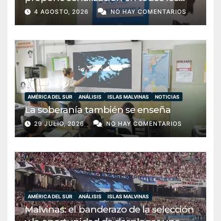
establecimientos del país
4 AGOSTO, 2026
NO HAY COMENTARIOS
AMÉRICA DEL SUR
ANÁLISIS
ISLAS MALVINAS
NOTICIAS
La soberanía también se enseña
29 JULIO, 2026
NO HAY COMENTARIOS
AMÉRICA DEL SUR
ANÁLISIS
ISLAS MALVINAS
Malvinas: el banderazo de la selección