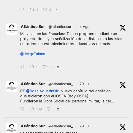
4
4
X
Atlántico Sur
@atlanticosur_
·
4 Ago
Malvinas en las Escuelas: Taiana propone mediante un
proyecto de Ley la señalización de la distancia a las Islas
en todos los establecimientos educativos del país.
@JorgeTaiana
9
16
X
Atlántico Sur
@atlanticosur_
·
29 Jul
RT
@RossiAgustinOk
: Nuevo capítulo del desfalco
que hicieron con el IOSFA (hoy OSFA).
Fundieron la Obra Social del personal militar, la cer…
169
X
Atlántico Sur
@atlanticosur_
·
29 Jul