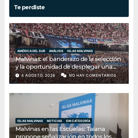
Te perdiste
AMÉRICA DEL SUR
ANÁLISIS
ISLAS MALVINAS
Malvinas: el banderazo de la selección
y la oportunidad de desplegar una
diplomacia soberana
4 AGOSTO, 2026
NO HAY COMENTARIOS
ISLAS MALVINAS
NOTICIAS
SIN CATEGORÍA
Malvinas en las Escuelas: Taiana
propone señalización en todos los