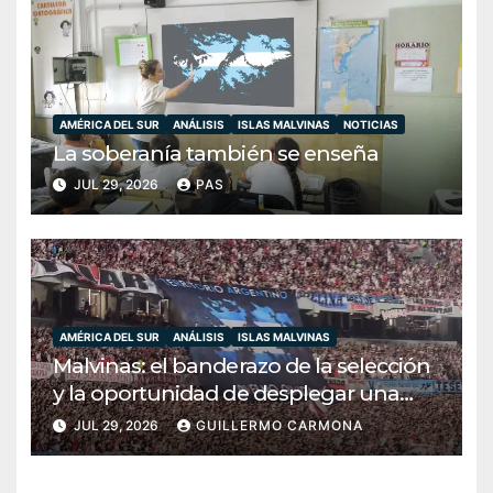
AMÉRICA DEL SUR
ANÁLISIS
ISLAS MALVINAS
NOTICIAS
La soberanía también se enseña
JUL 29, 2026
PAS
AMÉRICA DEL SUR
ANÁLISIS
ISLAS MALVINAS
Malvinas: el banderazo de la selección
y la oportunidad de desplegar una
diplomacia soberana
JUL 29, 2026
GUILLERMO CARMONA