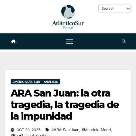
Skip
to
content
AMÉRICA DEL SUR
ANÁLISIS
ARA San Juan: la otra
tragedia, la tragedia de
la impunidad
OCT 29, 2025
#ARA San Juan
,
#Mauricio Macri
,
#República Argentina