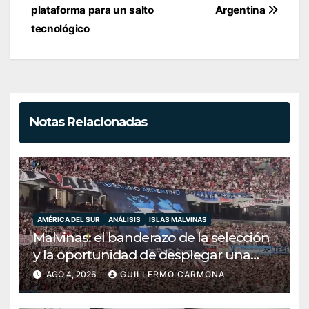
plataforma para un salto
Argentina
tecnológico
Notas Relacionadas
AMÉRICA DEL SUR
ANÁLISIS
ISLAS MALVINAS
Malvinas: el banderazo de la selección
y la oportunidad de desplegar una
diplomacia soberana
AGO 4, 2026
GUILLERMO CARMONA