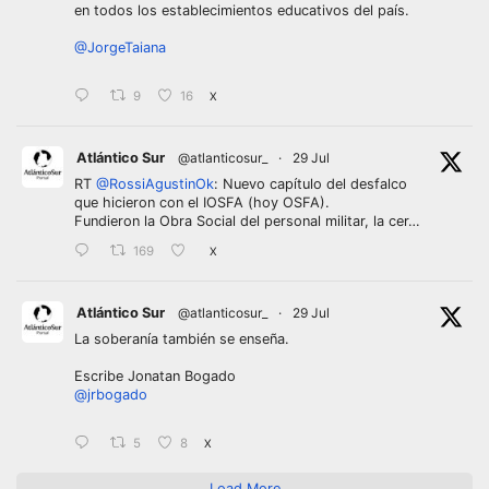
en todos los establecimientos educativos del país.
@JorgeTaiana
9
16
X
Atlántico Sur
@atlanticosur_
·
29 Jul
RT
@RossiAgustinOk
: Nuevo capítulo del desfalco
que hicieron con el IOSFA (hoy OSFA).
Fundieron la Obra Social del personal militar, la cer…
169
X
Atlántico Sur
@atlanticosur_
·
29 Jul
La soberanía también se enseña.
Escribe Jonatan Bogado
@jrbogado
5
8
X
Load More