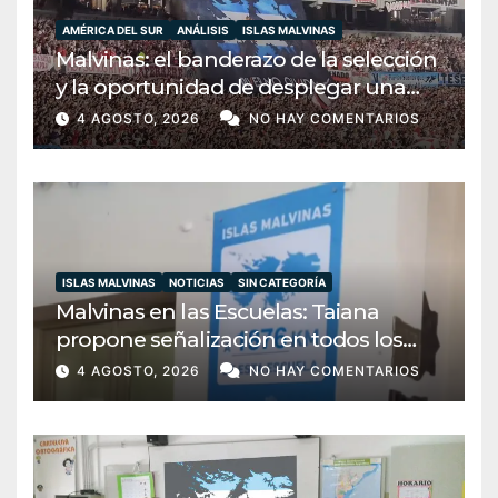
AMÉRICA DEL SUR
ANÁLISIS
ISLAS MALVINAS
Malvinas: el banderazo de la selección
y la oportunidad de desplegar una
diplomacia soberana
4 AGOSTO, 2026
NO HAY COMENTARIOS
ISLAS MALVINAS
NOTICIAS
SIN CATEGORÍA
Malvinas en las Escuelas: Taiana
propone señalización en todos los
establecimientos del país
4 AGOSTO, 2026
NO HAY COMENTARIOS