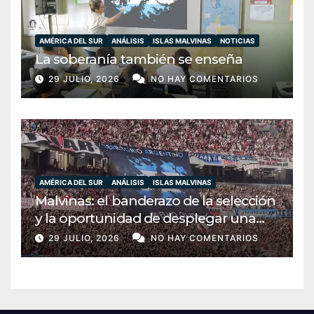
AMÉRICA DEL SUR
ANÁLISIS
ISLAS MALVINAS
NOTICIAS
La soberanía también se enseña
29 JULIO, 2026
NO HAY COMENTARIOS
AMÉRICA DEL SUR
ANÁLISIS
ISLAS MALVINAS
Malvinas: el banderazo de la selección
y la oportunidad de desplegar una
diplomacia soberana
29 JULIO, 2026
NO HAY COMENTARIOS