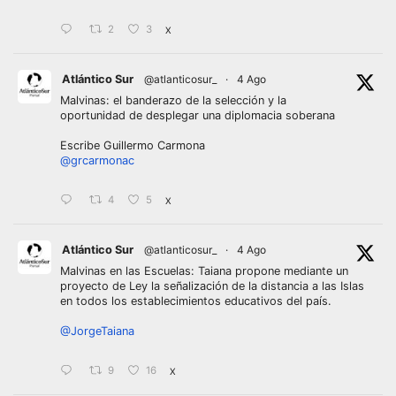
2
3
X
Atlántico Sur
@atlanticosur_
·
4 Ago
Malvinas: el banderazo de la selección y la
oportunidad de desplegar una diplomacia soberana
Escribe Guillermo Carmona
@grcarmonac
4
5
X
Atlántico Sur
@atlanticosur_
·
4 Ago
Malvinas en las Escuelas: Taiana propone mediante un
proyecto de Ley la señalización de la distancia a las Islas
en todos los establecimientos educativos del país.
@JorgeTaiana
9
16
X