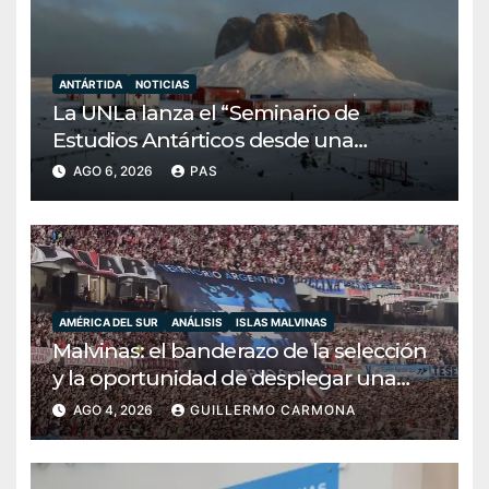
ANTÁRTIDA
NOTICIAS
La UNLa lanza el “Seminario de
Estudios Antárticos desde una
perspectiva transdisciplinar”: una
AGO 6, 2026
PAS
apuesta por la soberanía y la
conciencia bicontinental
AMÉRICA DEL SUR
ANÁLISIS
ISLAS MALVINAS
Malvinas: el banderazo de la selección
y la oportunidad de desplegar una
diplomacia soberana
AGO 4, 2026
GUILLERMO CARMONA