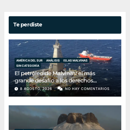
Te perdiste
AMÉRICA DEL SUR
ANÁLISIS
ISLAS MALVINAS
SIN CATEGORÍA
El petróleo de Malvinas: el más
grande desafío a los derechos
argentinos que Milei ha decidido
8 AGOSTO, 2026
NO HAY COMENTARIOS
ignorar