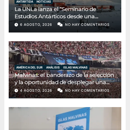
ANTÁRTIDA
NOTICIAS
La UNLa lanza el “Seminario de
Estudios Antárticos desde una
perspectiva transdisciplinar”: una
6 AGOSTO, 2026
NO HAY COMENTARIOS
apuesta por la soberanía y la
conciencia bicontinental
AMÉRICA DEL SUR
ANÁLISIS
ISLAS MALVINAS
Malvinas: el banderazo de la selección
y la oportunidad de desplegar una
diplomacia soberana
4 AGOSTO, 2026
NO HAY COMENTARIOS