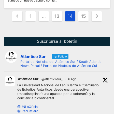
sumado un nuevo capítulo con la…
Paginación
1
…
13
14
15
de
entradas
Suscribirse al boletín
Atlántico Sur
Follow
Portal de Noticias del Atlántico Sur / South Atlantic
News Portal / Portal de Notícias do Atlântico Sul
Atlántico Sur
@atlanticosur_
·
6 Ago
La Universidad Nacional de Lanús lanza el “Seminario
de Estudios Antárticos desde una perspectiva
transdisciplinar”: una apuesta por la soberanía y la
conciencia bicontinental.
@UNLaOficial
@FranCafiero