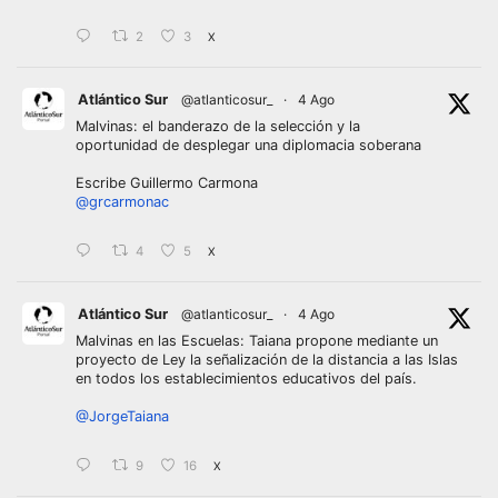
2
3
X
Atlántico Sur
@atlanticosur_
·
4 Ago
Malvinas: el banderazo de la selección y la
oportunidad de desplegar una diplomacia soberana
Escribe Guillermo Carmona
@grcarmonac
4
5
X
Atlántico Sur
@atlanticosur_
·
4 Ago
Malvinas en las Escuelas: Taiana propone mediante un
proyecto de Ley la señalización de la distancia a las Islas
en todos los establecimientos educativos del país.
@JorgeTaiana
9
16
X