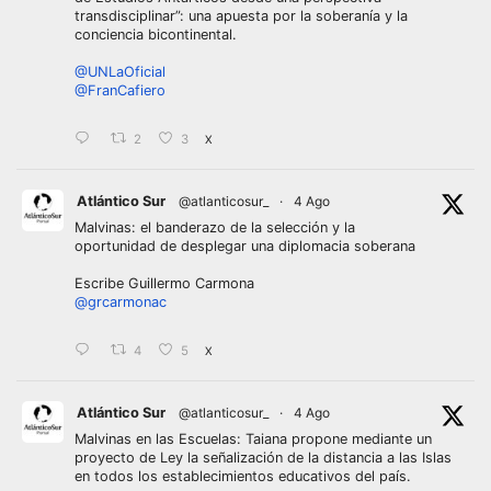
transdisciplinar”: una apuesta por la soberanía y la
conciencia bicontinental.
@UNLaOficial
@FranCafiero
2
3
X
Atlántico Sur
@atlanticosur_
·
4 Ago
Malvinas: el banderazo de la selección y la
oportunidad de desplegar una diplomacia soberana
Escribe Guillermo Carmona
@grcarmonac
4
5
X
Atlántico Sur
@atlanticosur_
·
4 Ago
Malvinas en las Escuelas: Taiana propone mediante un
proyecto de Ley la señalización de la distancia a las Islas
en todos los establecimientos educativos del país.