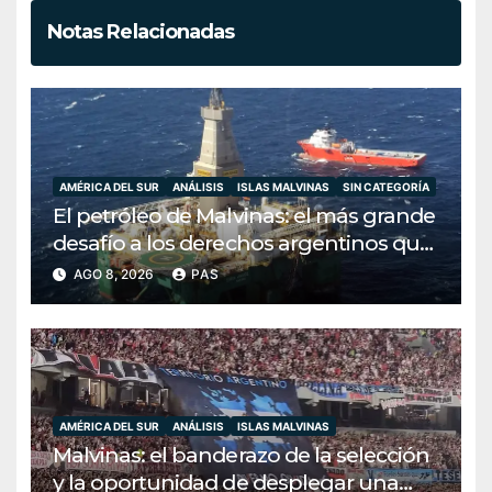
Notas Relacionadas
AMÉRICA DEL SUR
ANÁLISIS
ISLAS MALVINAS
SIN CATEGORÍA
El petróleo de Malvinas: el más grande
desafío a los derechos argentinos que
Milei ha decidido ignorar
AGO 8, 2026
PAS
AMÉRICA DEL SUR
ANÁLISIS
ISLAS MALVINAS
Malvinas: el banderazo de la selección
y la oportunidad de desplegar una