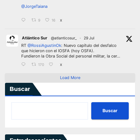
@JorgeTaiana
9
16
X
Atlántico Sur
@atlanticosur_
·
29 Jul
RT
@RossiAgustinOk
: Nuevo capítulo del desfalco
que hicieron con el IOSFA (hoy OSFA).
Fundieron la Obra Social del personal militar, la cer…
170
X
Load More
Buscar
Buscar