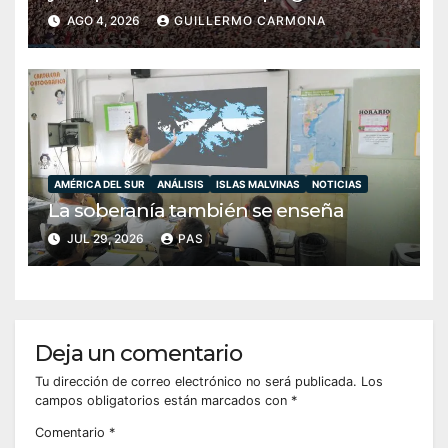
diplomacia soberana
AGO 4, 2026
GUILLERMO CARMONA
AMÉRICA DEL SUR
ANÁLISIS
ISLAS MALVINAS
NOTICIAS
La soberanía también se enseña
JUL 29, 2026
PAS
Deja un comentario
Tu dirección de correo electrónico no será publicada.
Los
campos obligatorios están marcados con
*
Comentario
*