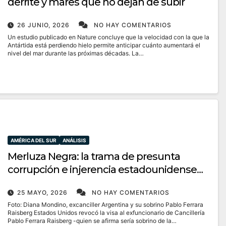
derrite y mares que no dejan de subir
26 JUNIO, 2026
NO HAY COMENTARIOS
Un estudio publicado en Nature concluye que la velocidad con la que la
Antártida está perdiendo hielo permite anticipar cuánto aumentará el
nivel del mar durante las próximas décadas. La…
AMÉRICA DEL SUR
ANÁLISIS
Merluza Negra: la trama de presunta
corrupción e injerencia estadounidense
que salpica al mileismo
25 MAYO, 2026
NO HAY COMENTARIOS
Foto: Diana Mondino, excanciller Argentina y su sobrino Pablo Ferrara
Raisberg Estados Unidos revocó la visa al exfuncionario de Cancillería
Pablo Ferrara Raisberg -quien se afirma sería sobrino de la…