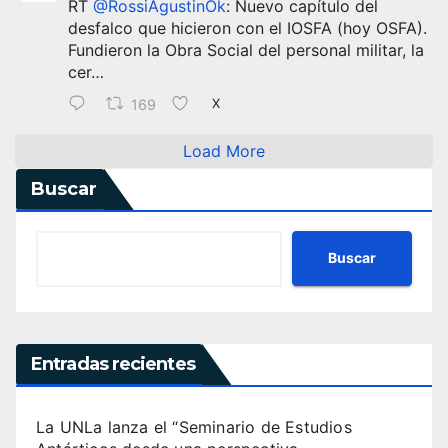
RT
@RossiAgustinOk
: Nuevo capítulo del
desfalco que hicieron con el IOSFA (hoy OSFA).
Fundieron la Obra Social del personal militar, la
cer…
169
X
Load More
Buscar
Buscar
Entradas recientes
La UNLa lanza el “Seminario de Estudios