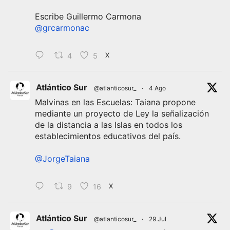
Escribe Guillermo Carmona
@grcarmonac
4
5
X
Atlántico Sur
@atlanticosur_
·
4 Ago
Malvinas en las Escuelas: Taiana propone
mediante un proyecto de Ley la señalización
de la distancia a las Islas en todos los
establecimientos educativos del país.
@JorgeTaiana
9
16
X
Atlántico Sur
@atlanticosur_
·
29 Jul