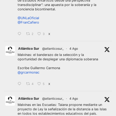
de Estudios Antárticos desde una perspectiva
transdisciplinar”: una apuesta por la soberanía y la
conciencia bicontinental.
@UNLaOficial
@FranCafiero
2
3
X
Atlántico Sur
@atlanticosur_
·
4 Ago
Malvinas: el banderazo de la selección y la
oportunidad de desplegar una diplomacia soberana
Escribe Guillermo Carmona
@grcarmonac
4
5
X
Atlántico Sur
@atlanticosur_
·
4 Ago
Malvinas en las Escuelas: Taiana propone mediante un
proyecto de Ley la señalización de la distancia a las Islas
en todos los establecimientos educativos del país.