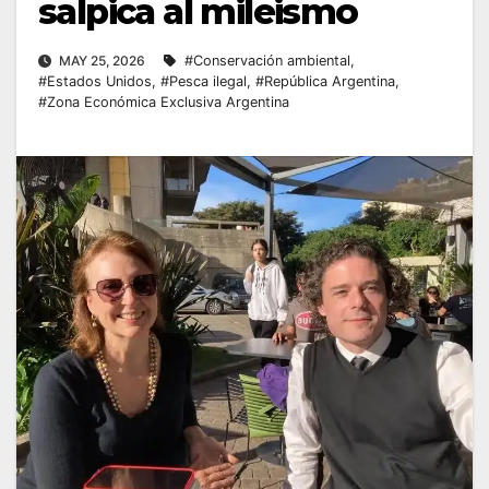
salpica al mileismo
MAY 25, 2026
#Conservación ambiental
,
#Estados Unidos
,
#Pesca ilegal
,
#República Argentina
,
#Zona Económica Exclusiva Argentina