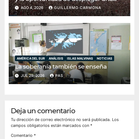
diplomacia soberana
AGO 4, 2026
GUILLERMO CARMONA
AMÉRICA DEL SUR
ANÁLISIS
ISLAS MALVINAS
NOTICIAS
La soberanía también se enseña
JUL 29, 2026
PAS
Deja un comentario
Tu dirección de correo electrónico no será publicada.
Los
campos obligatorios están marcados con
*
Comentario
*