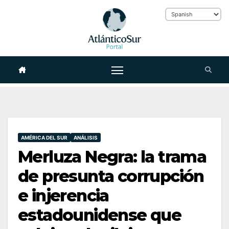
Skip
to
content
AMÉRICA DEL SUR
ANÁLISIS
Merluza Negra: la trama
de presunta corrupción
e injerencia
estadounidense que