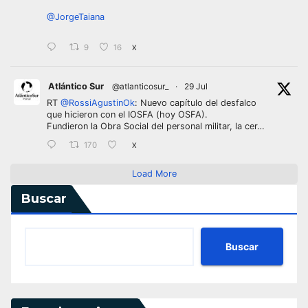
@JorgeTaiana
9
16
X
Atlántico Sur
@atlanticosur_
·
29 Jul
RT
@RossiAgustinOk
: Nuevo capítulo del desfalco
que hicieron con el IOSFA (hoy OSFA).
Fundieron la Obra Social del personal militar, la cer…
170
X
Load More
Buscar
Buscar