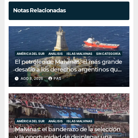
Notas Relacionadas
AMÉRICA DEL SUR
ANÁLISIS
ISLAS MALVINAS
SIN CATEGORÍA
El petróleo de Malvinas: el más grande
desafío a los derechos argentinos que
Milei ha decidido ignorar
AGO 8, 2026
PAS
AMÉRICA DEL SUR
ANÁLISIS
ISLAS MALVINAS
Malvinas: el banderazo de la selección
y la oportunidad de desplegar una