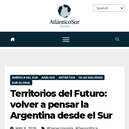
Skip
to
content
AMÉRICA DEL SUR
ANÁLISIS
ANTÁRTIDA
ISLAS MALVINAS
SUR GLOBAL
Territorios del Futuro:
volver a pensar la
Argentina desde el Sur
MAY 8, 2026
#Geoeconomía
,
#Geopolítica
,