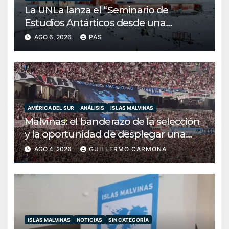
La UNLa lanza el “Seminario de
Estudios Antárticos desde una
perspectiva transdisciplinar”: una
AGO 6, 2026
PAS
apuesta por la soberanía y la
conciencia bicontinental
AMÉRICA DEL SUR
ANÁLISIS
ISLAS MALVINAS
Malvinas: el banderazo de la selección
y la oportunidad de desplegar una
diplomacia soberana
AGO 4, 2026
GUILLERMO CARMONA
ISLAS MALVINAS
NOTICIAS
SIN CATEGORÍA