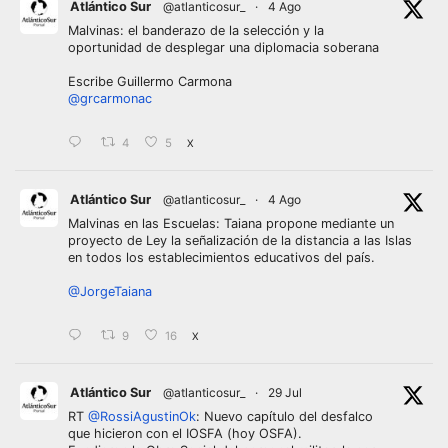
Atlántico Sur
@atlanticosur_
·
4 Ago
Malvinas: el banderazo de la selección y la
oportunidad de desplegar una diplomacia soberana
Escribe Guillermo Carmona
@grcarmonac
4
5
X
Atlántico Sur
@atlanticosur_
·
4 Ago
Malvinas en las Escuelas: Taiana propone mediante un
proyecto de Ley la señalización de la distancia a las Islas
en todos los establecimientos educativos del país.
@JorgeTaiana
9
16
X
Atlántico Sur
@atlanticosur_
·
29 Jul
RT
@RossiAgustinOk
: Nuevo capítulo del desfalco
que hicieron con el IOSFA (hoy OSFA).