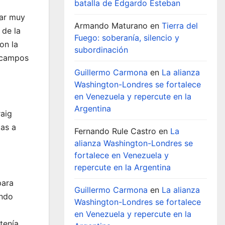
batalla de Edgardo Esteban
gar muy
Armando Maturano
en
Tierra del
 de la
Fuego: soberanía, silencio y
on la
subordinación
s campos
Guillermo Carmona
en
La alianza
Washington-Londres se fortalece
en Venezuela y repercute en la
Argentina
raig
tas a
Fernando Rule Castro
en
La
alianza Washington-Londres se
fortalece en Venezuela y
repercute en la Argentina
para
Guillermo Carmona
en
La alianza
ando
Washington-Londres se fortalece
en Venezuela y repercute en la
tenía