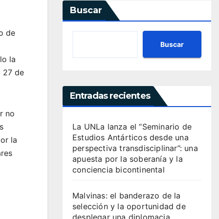
Buscar
io de
Buscar
lo la
l 27 de
Entradas recientes
r no
s
La UNLa lanza el “Seminario de
Estudios Antárticos desde una
or la
perspectiva transdisciplinar”: una
ares
apuesta por la soberanía y la
conciencia bicontinental
Malvinas: el banderazo de la
selección y la oportunidad de
desplegar una diplomacia