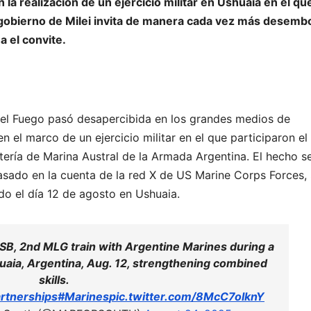
la realización de un ejercicio militar en Ushuaia en el qu
 gobierno de Milei invita de manera cada vez más desemb
 el convite.
del Fuego pasó desapercibida en los grandes medios de
 el marco de un ejercicio militar en el que participaron e
tería de Marina Austral de la Armada Argentina. El hecho s
sado en la cuenta de la red X de US Marine Corps Forces, 
ado el día 12 de agosto en Ushuaia.
B, 2nd MLG train with Argentine Marines during a
uaia, Argentina, Aug. 12, strengthening combined
skills.
rtnerships
#Marines
pic.twitter.com/8McC7oIknY