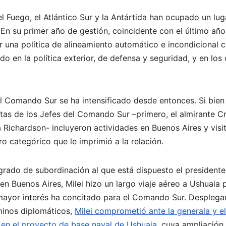
el Fuego, el Atlántico Sur y la Antártida han ocupado un lu
n su primer año de gestión, coincidente con el último año
r una política de alineamiento automático e incondicional c
do en la política exterior, de defensa y seguridad, y en lo
el Comando Sur se ha intensificado desde entonces. Si bien
itas de los Jefes del Comando Sur –primero, el almirante C
a Richardson- incluyeron actividades en Buenos Aires y visi
ro categórico que le imprimió a la relación.
l grado de subordinación al que está dispuesto el presidente
en Buenos Aires, Milei hizo un largo viaje aéreo a Ushuaia 
e mayor interés ha concitado para el Comando Sur. Despleg
minos diplomáticos,
Milei comprometió ante la generala y el
 en el proyecto de base naval de Ushuaia,
cuya ampliación 