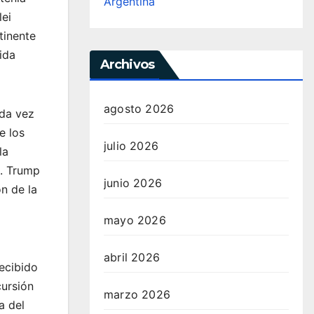
Argentina
lei
tinente
ida
Archivos
agosto 2026
ada vez
e los
julio 2026
la
e. Trump
junio 2026
n de la
mayo 2026
abril 2026
recibido
cursión
marzo 2026
a del