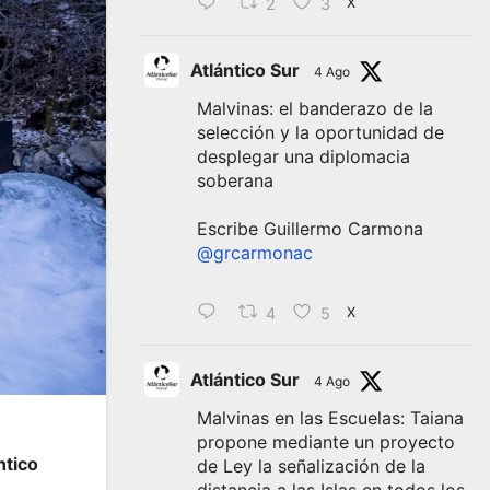
2
3
X
Atlántico Sur
4 Ago
Malvinas: el banderazo de la
selección y la oportunidad de
desplegar una diplomacia
soberana
Escribe Guillermo Carmona
@grcarmonac
4
5
X
Atlántico Sur
4 Ago
Malvinas en las Escuelas: Taiana
propone mediante un proyecto
ntico
de Ley la señalización de la