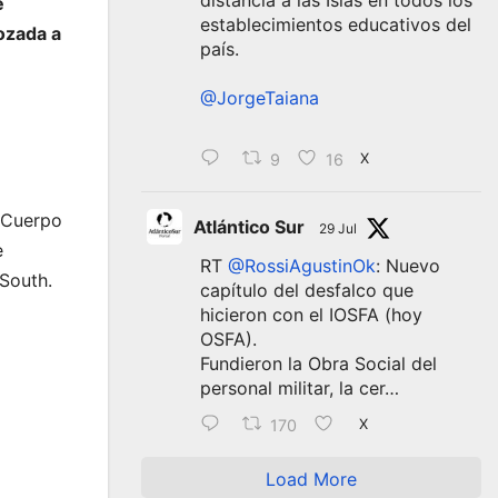
distancia a las Islas en todos los
e
establecimientos educativos del
ozada a
país.
@JorgeTaiana
9
16
X
l Cuerpo
Atlántico Sur
29 Jul
e
RT
@RossiAgustinOk
: Nuevo
South.
capítulo del desfalco que
hicieron con el IOSFA (hoy
OSFA).
Fundieron la Obra Social del
personal militar, la cer…
170
X
Load More