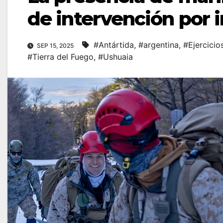
de intervención por i
#Antártida
,
#argentina
,
#Ejercicios
SEP 15, 2025
#Tierra del Fuego
,
#Ushuaia