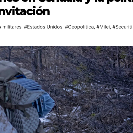
nvitación
 militares
,
#Estados Unidos
,
#Geopolítica
,
#Milei
,
#Securit