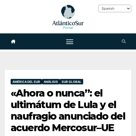
Skip
to
content
AMÉRICA DEL SUR
ANÁLISIS
SUR GLOBAL
«Ahora o nunca”: el
ultimátum de Lula y el
naufragio anunciado del
acuerdo Mercosur–UE