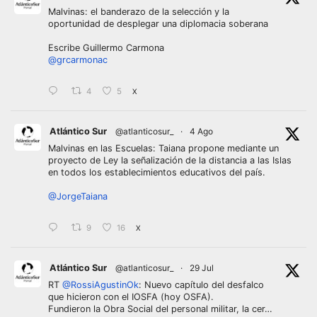
Malvinas: el banderazo de la selección y la
oportunidad de desplegar una diplomacia soberana
Escribe Guillermo Carmona
@grcarmonac
4
5
X
Atlántico Sur
@atlanticosur_
·
4 Ago
Malvinas en las Escuelas: Taiana propone mediante un
proyecto de Ley la señalización de la distancia a las Islas
en todos los establecimientos educativos del país.
@JorgeTaiana
9
16
X
Atlántico Sur
@atlanticosur_
·
29 Jul
RT
@RossiAgustinOk
: Nuevo capítulo del desfalco
que hicieron con el IOSFA (hoy OSFA).
Fundieron la Obra Social del personal militar, la cer…