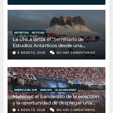
ANTÁRTIDA
NOTICIAS
La UNLa lanza el “Seminario de
Estudios Antárticos desde una
perspectiva transdisciplinar”: una
6 AGOSTO, 2026
NO HAY COMENTARIOS
apuesta por la soberanía y la
conciencia bicontinental
AMÉRICA DEL SUR
ANÁLISIS
ISLAS MALVINAS
Malvinas: el banderazo de la selección
y la oportunidad de desplegar una
diplomacia soberana
4 AGOSTO, 2026
NO HAY COMENTARIOS