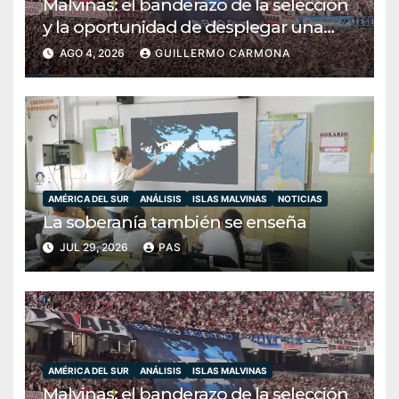
Malvinas: el banderazo de la selección
y la oportunidad de desplegar una
diplomacia soberana
AGO 4, 2026
GUILLERMO CARMONA
AMÉRICA DEL SUR
ANÁLISIS
ISLAS MALVINAS
NOTICIAS
La soberanía también se enseña
JUL 29, 2026
PAS
AMÉRICA DEL SUR
ANÁLISIS
ISLAS MALVINAS
Malvinas: el banderazo de la selección