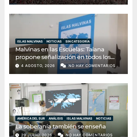
ISLAS MALVINAS
NOTICIAS
SIN CATEGORÍA
Malvinas en las Escuelas: Taiana
propone señalización en todos los
establecimientos del país
4 AGOSTO, 2026
NO HAY COMENTARIOS
AMÉRICA DEL SUR
ANÁLISIS
ISLAS MALVINAS
NOTICIAS
La soberanía también se enseña
29 JULIO, 2026
NO HAY COMENTARIOS