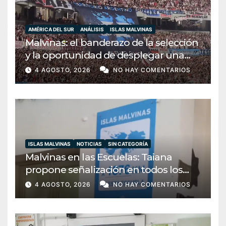
AMÉRICA DEL SUR
ANÁLISIS
ISLAS MALVINAS
Malvinas: el banderazo de la selección
y la oportunidad de desplegar una
diplomacia soberana
4 AGOSTO, 2026
NO HAY COMENTARIOS
ISLAS MALVINAS
NOTICIAS
SIN CATEGORÍA
Malvinas en las Escuelas: Taiana
propone señalización en todos los
establecimientos del país
4 AGOSTO, 2026
NO HAY COMENTARIOS