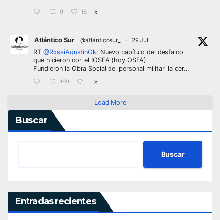
9
16
X
Atlántico Sur
@atlanticosur_
·
29 Jul
RT
@RossiAgustinOk
: Nuevo capítulo del desfalco
que hicieron con el IOSFA (hoy OSFA).
Fundieron la Obra Social del personal militar, la cer…
169
X
Load More
Buscar
Buscar
Entradas recientes