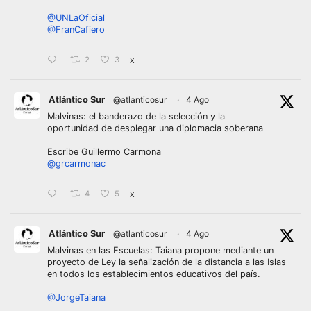
@UNLaOficial
@FranCafiero
2
3
X
Atlántico Sur
@atlanticosur_
·
4 Ago
Malvinas: el banderazo de la selección y la
oportunidad de desplegar una diplomacia soberana
Escribe Guillermo Carmona
@grcarmonac
4
5
X
Atlántico Sur
@atlanticosur_
·
4 Ago
Malvinas en las Escuelas: Taiana propone mediante un
proyecto de Ley la señalización de la distancia a las Islas
en todos los establecimientos educativos del país.
@JorgeTaiana