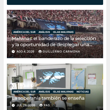
AMÉRICA DEL SUR
ANÁLISIS
ISLAS MALVINAS
Malvinas: el banderazo de la selección
y la oportunidad de desplegar una
diplomacia soberana
AGO 4, 2026
GUILLERMO CARMONA
AMÉRICA DEL SUR
ANÁLISIS
ISLAS MALVINAS
NOTICIAS
La soberanía también se enseña
JUL 29, 2026
PAS