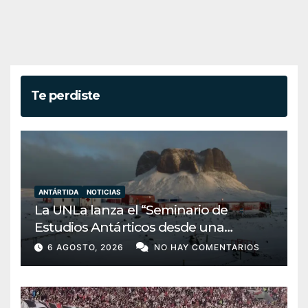
Te perdiste
ANTÁRTIDA
NOTICIAS
La UNLa lanza el “Seminario de
Estudios Antárticos desde una
perspectiva transdisciplinar”: una
6 AGOSTO, 2026
NO HAY COMENTARIOS
apuesta por la soberanía y la
conciencia bicontinental