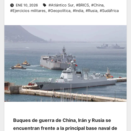
ENE 10, 2026
#Atlántico Sur
,
#BRICS
,
#China
,
#Ejercicios militares
,
#Geopolítica
,
#India
,
#Rusia
,
#Sudáfrica
Buques de guerra de China, Irán y Rusia se
encuentran frente a la principal base naval de